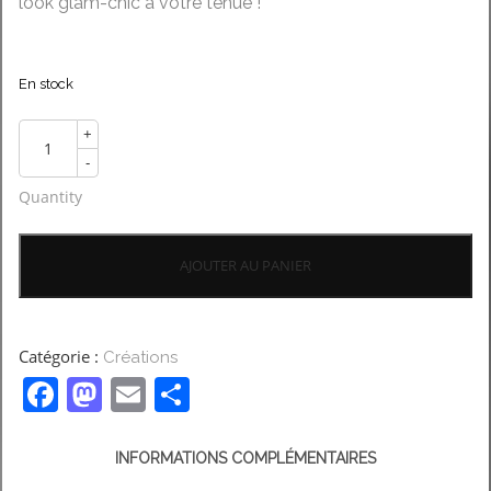
look glam-chic à votre tenue !
En stock
+
-
Quantity
AJOUTER AU PANIER
Catégorie :
Créations
Facebook
Mastodon
Email
Partager
INFORMATIONS COMPLÉMENTAIRES