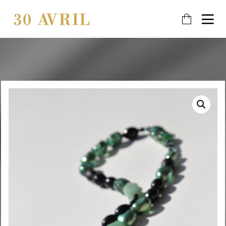
21
6
21
DÉCEMBRE
AOÛT
JANVIER
2025
2023
2019
MEILLEURS
PRIVILÈGE
PLUS
VOEUX
D’IMAGE !
POUR 2026
8
8
AOÛT
AOÛT
2018
2018
MERCI
MARIAGE