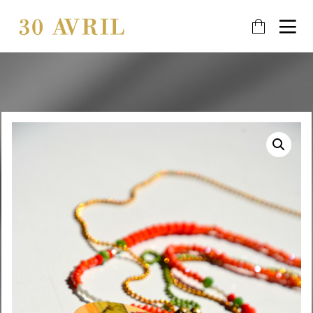
21
6
21
DÉCEMBRE
AOÛT
JANVIER
2025
2023
2019
MEILLEURS
PRIVILÈGE
PLUS
VOEUX
D’IMAGE !
POUR 2026
8
8
AOÛT
AOÛT
2018
2018
MERCI
MARIAGE