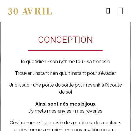
21
6
21
CONCEPTION
DÉCEMBRE
AOÛT
JANVIER
2025
2023
2019
MEILLEURS
PRIVILÈGE
PLUS
VOEUX
D’IMAGE !
le quotidien • son rythme fou • sa frénésie
POUR 2026
8
8
Trouver l’instant rien qu’un instant pour s’évader
AOÛT
AOÛT
Une issue • une porte de sortie pour revenir à l’écoute
2018
2018
MERCI
MARIAGE
de soi
Ainsi sont nés mes bijoux
J’y mets mes envies • mes rêveries
C’est comme si la poésie des matières, des couleurs
et des formes entraient en conversation pour ne