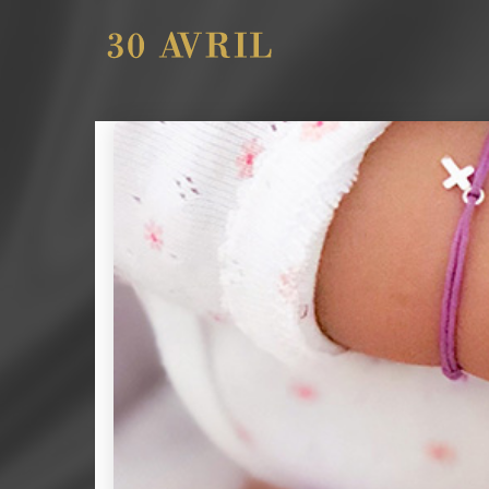
21
DÉCEMBRE
MEILLEURS VOEUX
2025
POUR 2026
8
AOÛT
MERCI
2018