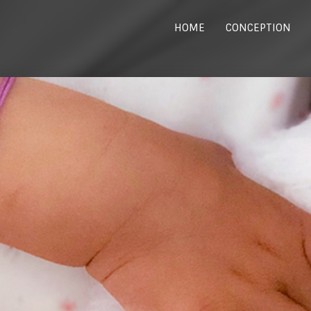
HOME
CONCEPTION
6
21
AOÛT
PRIVILÈGE
JANVIER
2023
2019
8
AOÛT
MARIAGE
2018