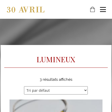
21
6
21
DÉCEMBRE
AOÛT
JANVIER
2025
2023
2019
MEILLEURS
PRIVILÈGE
PLUS
VOEUX
D’IMAGE !
POUR 2026
LUMINEUX
8
8
AOÛT
AOÛT
2018
2018
MERCI
MARIAGE
3 résultats affichés